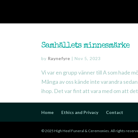
ABOUT
OFF
Samhällets minnesmärke
by
Raynefyre
|
Nov 5, 2023
Vi var en grupp vänner till A som hade m
Många av oss kände inte varandra sedan 
ihop. Det var fint att vara med om att de
Home
Ethics and Privacy
Contact
© 2025 High Heel Funeral & Ceremonies. All rights reserve