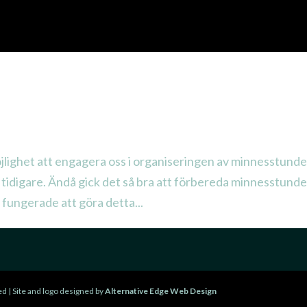
ERINGS
RESOURCES
MEMORIAL
TESTIMONIALS
öjlighet att engagera oss i organiseringen av minnesstunde
tidigare. Ändå gick det så bra att förbereda minnesstund
t fungerade att göra detta...
d | Site and logo designed by
Alternative Edge Web Design