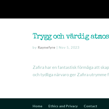
ABOUT
OFFERINGS
Trygg och värdig atmo
by
Raynefyre
|
Nov 5, 2023
Zafira har en fantastisk förmåga att ska
och tydliga närvaro ger Zafira utrymme f
Home
Ethics and Privacy
Contact