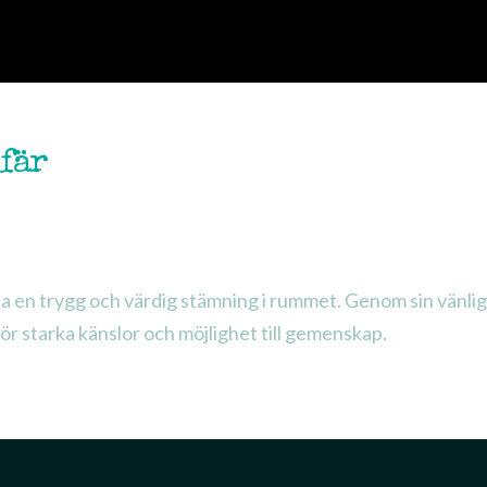
RESOURCES
MEMORIAL
sfär
pa en trygg och värdig stämning i rummet. Genom sin vänli
ör starka känslor och möjlighet till gemenskap.